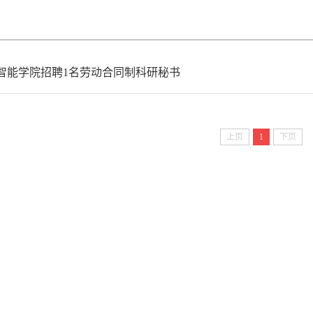
智能学院招聘1名劳动合同制科研秘书
上页
1
下页