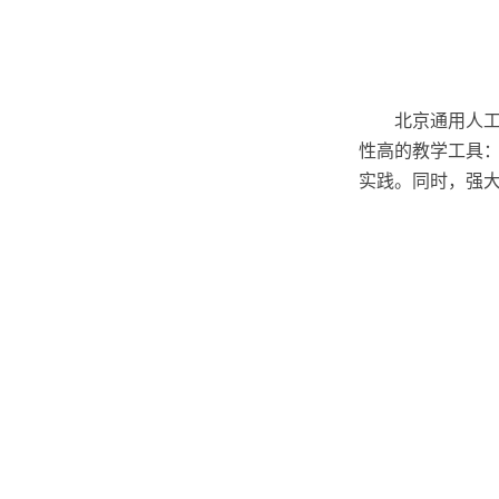
北京通用人
性
高
的教学工具
实践。同时，强