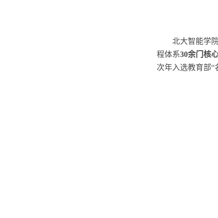
北大智能学
程体系
30余门核
次年入选教育部“