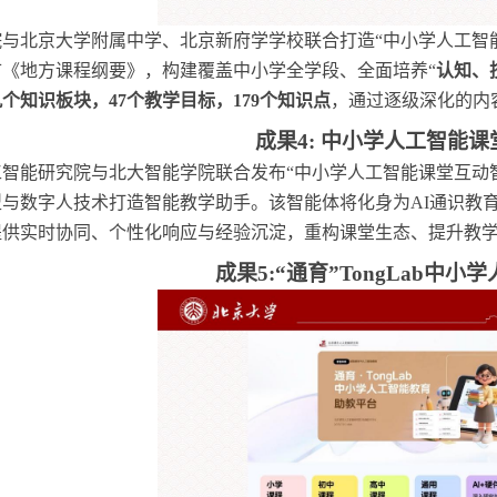
院与北京大学附属中学、北京新府学学校联合打造
“中小学人工智
《地方课程纲要》，构建覆盖中小学全学段、全面培养“
认知、
九个知识板块，
47个教学目标，179个知识点
，通过
逐级深化的内
成果
4: 中小学人工智能
工智能研究院与北大智能学院联合发布
“中小学人工智能课堂互动
型与数字人技术打造智能教学助手。该智能体将化身为
AI通识教
提供实时协同、个性化响应与经验沉淀，重构课堂生态、提升教
成果
5:“通育”TongLab中