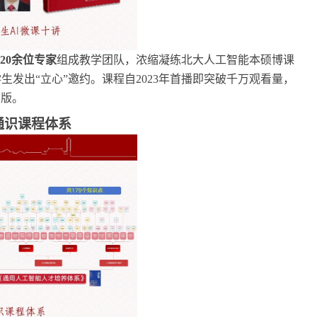
20余位专家
组成教学团队，浓缩凝练北大人工智能本硕博课
学生发出
“立心”邀约。
课程
自
2023年首播即突破千万观看量，
出版
。
通识课程体系