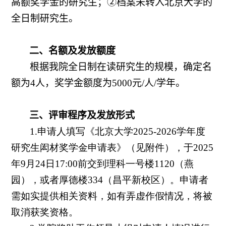
高额奖学金的研究生；②档案未转入北京大学的
全日制研究生。
二、名额及发放额度
根据我院全日制在读研究生的规模，确定名
额为
4
人，奖学金额度为
5000
元
/
人
/
学年。
三、评审程序及发放形式
1.申请人填写《北京大学
2025-2026
学年度
研究生闳材奖学金申请表》（见附件），于
2025
年
9
月
24
日
17:00
前交到理科一号楼
1120
（燕
园），或者厚德楼
334
（昌平新校区）。申请者
需如实提供相关资料，如有弄虚作假情况，将被
取消获奖资格。