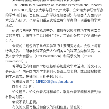
The Fourth Joint Workshop on Machine Perception and Robotics
(MPR2008)是北京大学与日本九州大学、立命馆大学联合举办
的学术研讨会，旨在促进三所学校在机器感知与机器人方面的学
术交流与研讨。也是我们重点实验室每年举办的一项重要的学术
活动。
研讨会由三所学校轮流举办。我校在2005年成功主办首次会
议的三年后，将在今年11月6日至7日北京香山饭店主办第四届研
讨会。
会议的主题包括了重点实验室的主要研究方向。会议上将有
特邀报告、三所学校科研负责人介绍各自的科研方向和进展、以
及20余个大会报告（Oral Presentation）和展示交流（Poster
Presentation）。
希望各位老师和同学积极投稿参加此次学术活动。论文可以
是在近一年内在国内外学术期刊和会议上发表的、或已经被接收
的学术论文。投稿截止日期是10月6日。
投稿请发送至：
MPR2008@cis.pku.edu.cn
邮件中请注明：
论文题目、论文作者名称和单位、联系作者邮箱和发表刊物
名称与时间。
会议不收注册费。
有关论文撰写格式和会议的详细信息，请查阅：